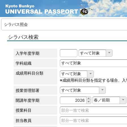
GUEST
シラバス照会
シラバス検索
すべて対象
入学年度学期
すべて対象
学科組織
成績用科目分類
すべて対象
※成績用科目分類を指定する場合、入
すべて対象
授業管理部署
春／前期
開講年度学期
授業科目
担当教員